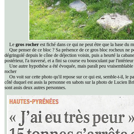
Le
gros rocher
est fiché dans ce qui ne peut étre que la base du mu
Que penser de ce bloc ? Sa présence de ce gros bloc rocheux ne peu
dégringolé depuis le cône de déjection voisin, puis a heurté la cabane 
postérieur, l'a traversé, et a fini sa course eu bousculant par l'intérie
Une autre hypothèse a été évoquée, mais paraît peu vraisemblable : l
rocher
On voit sur cette photo qu'il repose sur ce qui est, semble-t-il, le p
côté duquel est assis la personne en sabots sur la photo de Lucien Brie
sont assis deux autres personnes.