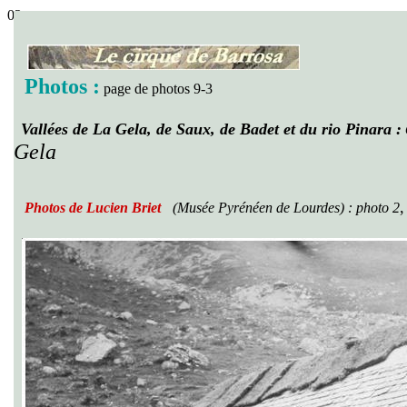
02
Photos :
page de photos 9-3
Vallées de La Gela, de Saux, de Badet et du rio Pinara :
Gela
Photos de Lucien Briet
(Musée Pyrénéen de Lourdes)
:
photo 2