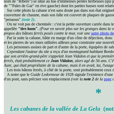
nom de "Ribère") se situe au bas d'immenses pentes herbeuses (qui p
de ""Pales de Gar" en rive gauche) dont les parties basses sont relati
Sur cette photo la cabane n'est sans doute pas dans son état originel
couverture de chaume, mais son faîte est couvert de plaques de gazon
"penaous"
(note 2)
.
On ne voit pas de cheminée : c'est la petite ouverture carrée dans le 
appellée
"tire-hum"
.
(Pour en savoir plus sur les granges dans la val
propos des bâtons ferrés posés contre le mur, voir une
autre photo de
Par la suite la cabane, bâtie en marge d'un cône de déjection, donc
et les pierres de ses murs utilisées ailleurs pour construire une nouve
Les personnes assises de part et d'autre de la porte, équipées de sa
Cependant l'auteur du site a reçu d'un montagnard habitant Bordea
que son arrière-grand-père s'appelait Jean Vidalon et que la premièr
ferrés, était probablement ce
Jean Vidalon
, alors agé de 56 ans. C'
Aure, qui était propriétaire de la cabane, mais il en avait, lui, l'usage
Les trois bâtons ferrés, à côté de la porte, sont probablement ceux 
A noter que le
Guide Ledormeur
de 1928 signale l'existence d'une 
d'un pont, sans préciser son emplacement
(voir la
note 2
de la
page
c
*
Les cabanes de la vallée de La Gela
(not