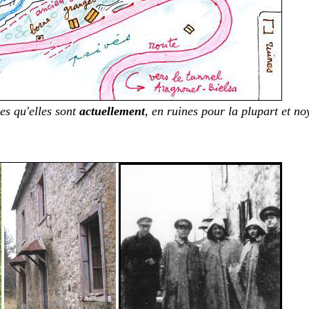
es qu'elles sont
actuellement
, en ruines pour la plupart et no