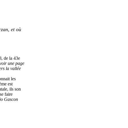
rzan, et où
8, de
la 43e
voir une page
rs la vallée
nnait les
ième est
ale, ils son
se faire
nio Gascon