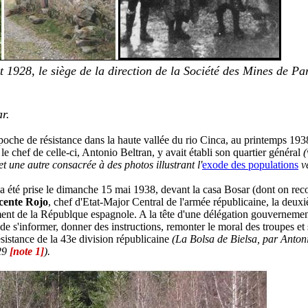
t 1928, le siège de la direction de la Société des Mines de Pa
r.
poche de résistance dans la haute vallée du rio Cinca,
au printemps 193
le chef de celle-ci
, Antonio Beltran, y avait établi son quartier général
(
et une autre consacrée à des photos illustrant l'
exode des populations
ve
a été prise le dimanche 15 mai 1938, devant la casa Bosar (dont on reco
cente Rojo
, chef d'Etat-Major Central de l'armée républicaine, la deux
ent de la Républque espagnole. A la tête d'une délégation gouvernement
e s'informer, donner des instructions, remonter le moral des troupes et 
ésistance
de la 43e division républicaine
(La Bolsa de Bielsa, par Anto
129
[note 1]
).