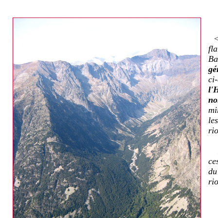
fl
Ba
gé
ci
l'
n
mi
le
ri
El
ce
du
ri