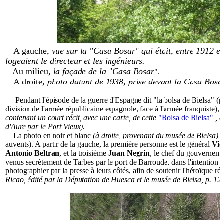
A gauche
, vue sur la "Casa Bosar" qui était, entre 1912 e
logeaient le directeur et les ingénieurs.
Au milieu,
la façade de la "Casa Bosar
".
A droite,
photo datant de 1938, prise devant la Casa Bosa
Pendant l'épisode de la guerre d'Espagne dit "la bolsa de Bielsa" (
division de l'armée républicaine espagnole, face
à l'armée franquiste),
contenant un court récit, avec une carte, de cette
"Bolsa de Bielsa"
, 
d'Aure par le Port Vieux).
La photo en noir et blanc
(à droite, provenant du musée de Bielsa)
auvents). A partir de la gauche, la première personne est le général
Vi
Antonio Beltran
, et la troisième
Juan Negrin
, le chef du gouvernem
venus secrètement de Tarbes par le port de Barroude, dans l'intention d
photographier par la presse à leurs côtés, afin de soutenir l'héroïque r
Ricao, édité par la Députation de Huesca et le musée de Bielsa, p. 