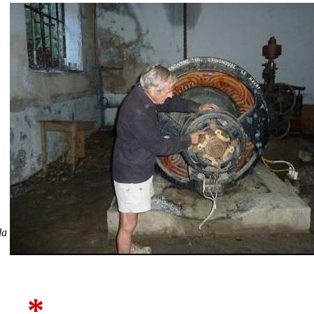
n
la
*