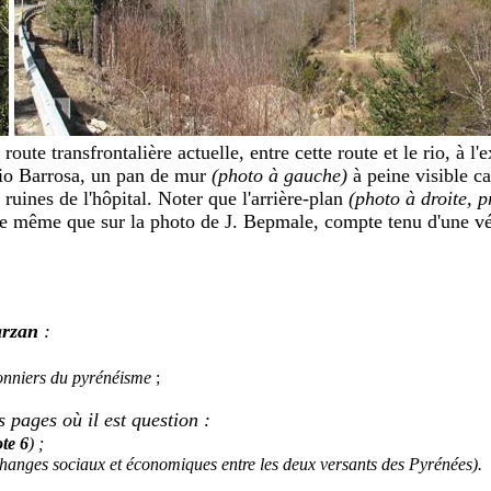
route transfrontalière actuelle, entre cette route et le rio, à l'e
 rio Barrosa, un pan de mur
(photo à gauche)
à peine visible c
 ruines de l'hôpital.
Noter que l'arrière-plan
(photo à droite, p
 le même que sur la photo de J. Bepmale, compte tenu d'une v
arzan
:
onniers du pyrénéisme
;
 pages où il est question :
te 6
) ;
changes sociaux et économiques entre les deux versants des Pyrénées).