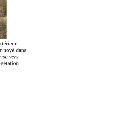
xtérieur
ar noyé dans
rise vers
égétation