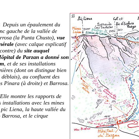
Depuis un épaulement du
<
anc gauche de la vallée de
rrosa (la Punta Chusto),
vue
nérale
(avec calque explicatif
-contre) du
site auquel
Hôpital de Parzan a donné son
om
, et de ses installations
nières (dont on distingue bien
s déblais), au confluent des
os Pinara (à droite) et Barrosa.
le montre les rapports de
s installations avec
les mines
 pic Liena,
la haute vallée du
o Barrosa, et le cirque