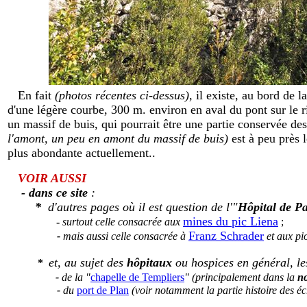
En fait
(photos récentes ci-dessus),
il existe, au bord de la 
d'une légère courbe, 300 m. environ en aval du pont sur le
un massif de buis, qui pourrait être une partie conservée des
l'amont, un peu en amont du massif de buis)
est à peu près
plus abondante actuellement..
VOIR AUSSI
-
dans ce site
:
*
d'autres pages où il est question de l'"
Hôpital de P
mines du pic Liena
-
surtout celle consacrée aux
;
Franz Schrader
-
mais aussi celle consacrée à
et aux pi
et, au sujet des
hôpitaux
ou hospices en général, les
*
-
de la "
chapelle de Templiers
" (principalement dans la
no
-
du
port de Plan
(voir notamment la partie histoire des é